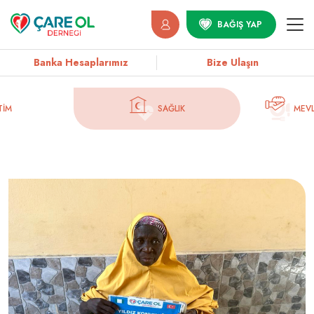
BAĞIŞ YAP
Banka Hesaplarımız
Bize Ulaşın
TIM
SAĞLIK
MEVL