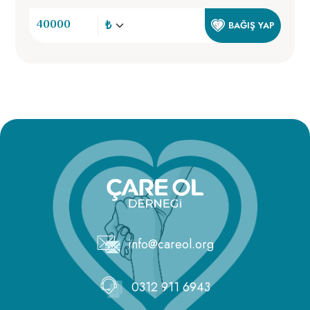
BAĞIŞ YAP
info@careol.org
0312 911 6943