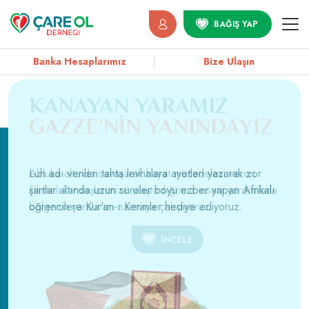
BAĞIŞ YAP
Banka Hesaplarımız
Bize Ulaşın
EN KUTSAL
GAZZE'NİN YANINDAYIZ
ARMAĞAN
Luh adı verilen tahta levhalara ayetleri yazarak zor
şartlar altında uzun süreler boyu ezber yapan Afrikalı
öğrencilere Kur'an-ı Kerimler hediye ediyoruz.
İNCE
İNCELE