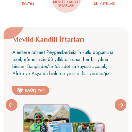
MEVLID KANDILI
EĞITIM
SU KUYULARI
İFTARLARI
Mevlid Kandili İftarları
Alemlere rahmet Peygamberimiz'in kutlu doğumuna
özel, efendimizin 63 yıllık ömrünün her bir yılına
binaen Bangladeş'te 63 adet su kuyusu açacak,
Afrika ve Asya'da binlerce yetime iftar vereceğiz.
BAĞIŞ YAP