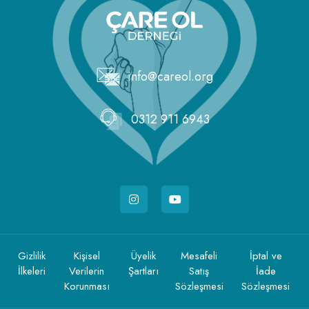
info@careol.org
0312 911 6943
Gizlilik
Kişisel
Üyelik
Mesafeli
İptal ve
İlkeleri
Verilerin
Şartları
Satış
İade
Korunması
Sözleşmesi
Sözleşmesi